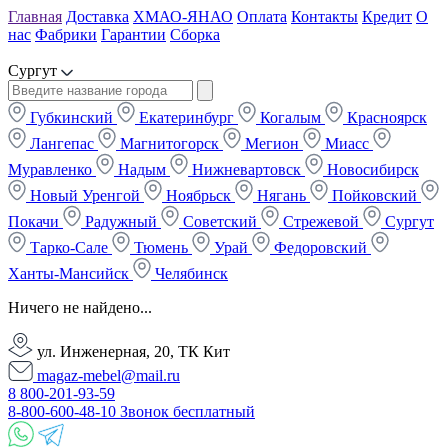
Главная
Доставка
ХМАО-ЯНАО
Оплата
Контакты
Кредит
О
нас
Фабрики
Гарантии
Сборка
Сургут
Губкинский
Екатеринбург
Когалым
Красноярск
Лангепас
Магнитогорск
Мегион
Миасс
Муравленко
Надым
Нижневартовск
Новосибирск
Новый Уренгой
Ноябрьск
Нягань
Пойковский
Покачи
Радужный
Советский
Стрежевой
Сургут
Тарко-Сале
Тюмень
Урай
Федоровский
Ханты-Мансийск
Челябинск
Ничего не найдено...
ул. Инженерная, 20, ТК Кит
magaz-mebel@mail.ru
8 800-201-93-59
8-800-600-48-10 Звонок бесплатный