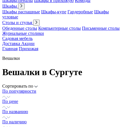
Шкафы-пеналы
Шкафы в прихожую
Комоды
Шкафы
Шкафы распашные
Шкафы-купе
Гардеробные
Шкафы
угловые
Столы и стулья
Обеденные столы
Компьютерные столы
Письменные столы
Журнальные столики
Садовая мебель
Доставка
Акции
Главная
Прихожая
Вешалки
Вешалки в Сургуте
Сортировать по
По популярности
По цене
По названию
По наличию