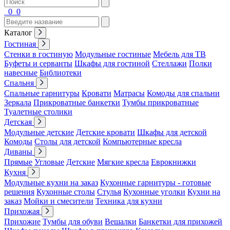
0
0
Каталог
Гостиная
Стенки в гостиную
Модульные гостиные
Мебель для ТВ
Буфеты и серванты
Шкафы для гостиной
Стеллажи
Полки
навесные
Библиотеки
Спальня
Спальные гарнитуры
Кровати
Матрасы
Комоды для спальни
Зеркала
Прикроватные банкетки
Тумбы прикроватные
Туалетные столики
Детская
Модульные детские
Детские кровати
Шкафы для детской
Комоды
Столы для детской
Компьютерные кресла
Диваны
Прямые
Угловые
Детские
Мягкие кресла
Еврокнижки
Кухня
Модульные кухни на заказ
Кухонные гарнитуры - готовые
решения
Кухонные столы
Стулья
Кухонные уголки
Кухни на
заказ
Мойки и смесители
Техника для кухни
Прихожая
Прихожие
Тумбы для обуви
Вешалки
Банкетки для прихожей