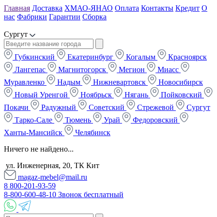
Главная
Доставка
ХМАО-ЯНАО
Оплата
Контакты
Кредит
О
нас
Фабрики
Гарантии
Сборка
Сургут
Губкинский
Екатеринбург
Когалым
Красноярск
Лангепас
Магнитогорск
Мегион
Миасс
Муравленко
Надым
Нижневартовск
Новосибирск
Новый Уренгой
Ноябрьск
Нягань
Пойковский
Покачи
Радужный
Советский
Стрежевой
Сургут
Тарко-Сале
Тюмень
Урай
Федоровский
Ханты-Мансийск
Челябинск
Ничего не найдено...
ул. Инженерная, 20, ТК Кит
magaz-mebel@mail.ru
8 800-201-93-59
8-800-600-48-10 Звонок бесплатный