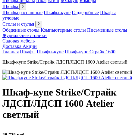
Шкафы-пеналы
Шкафы в прихожую
Комоды
Шкафы
Шкафы распашные
Шкафы-купе
Гардеробные
Шкафы
угловые
Столы и стулья
Обеденные столы
Компьютерные столы
Письменные столы
Журнальные столики
Садовая мебель
Доставка
Акции
Главная
Шкафы
Шкафы-купе
Шкаф-купе Страйк 1600
Шкаф-купе Strike/Страйк ЛДСП/ЛДСП 1600 Atelier светлый
Шкаф-купе Strike/Страйк
ЛДСП/ЛДСП 1600 Atelier
светлый
38 738 руб