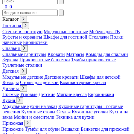
0
0
Каталог
Гостиная
Стенки в гостиную
Модульные гостиные
Мебель для ТВ
Буфеты и серванты
Шкафы для гостиной
Стеллажи
Полки
навесные
Библиотеки
Спальня
Спальные гарнитуры
Кровати
Матрасы
Комоды для спальни
Зеркала
Прикроватные банкетки
Тумбы прикроватные
Туалетные столики
Детская
Модульные детские
Детские кровати
Шкафы для детской
Комоды
Столы для детской
Компьютерные кресла
Диваны
Прямые
Угловые
Детские
Мягкие кресла
Еврокнижки
Кухня
Модульные кухни на заказ
Кухонные гарнитуры - готовые
решения
Кухонные столы
Стулья
Кухонные уголки
Кухни на
заказ
Мойки и смесители
Техника для кухни
Прихожая
Прихожие
Тумбы для обуви
Вешалки
Банкетки для прихожей