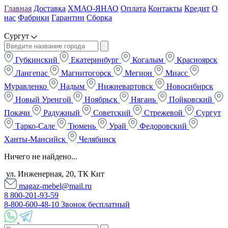
Главная
Доставка
ХМАО-ЯНАО
Оплата
Контакты
Кредит
О
нас
Фабрики
Гарантии
Сборка
Сургут
Губкинский
Екатеринбург
Когалым
Красноярск
Лангепас
Магнитогорск
Мегион
Миасс
Муравленко
Надым
Нижневартовск
Новосибирск
Новый Уренгой
Ноябрьск
Нягань
Пойковский
Покачи
Радужный
Советский
Стрежевой
Сургут
Тарко-Сале
Тюмень
Урай
Федоровский
Ханты-Мансийск
Челябинск
Ничего не найдено...
ул. Инженерная, 20, ТК Кит
magaz-mebel@mail.ru
8 800-201-93-59
8-800-600-48-10 Звонок бесплатный