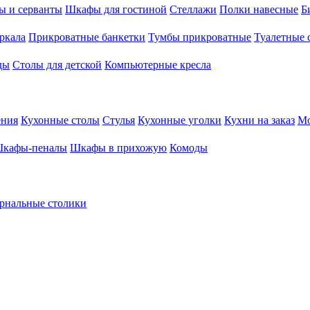
ы и серванты
Шкафы для гостиной
Стеллажи
Полки навесные
Б
ркала
Прикроватные банкетки
Тумбы прикроватные
Туалетные 
ды
Столы для детской
Компьютерные кресла
ения
Кухонные столы
Стулья
Кухонные уголки
Кухни на заказ
Мо
кафы-пеналы
Шкафы в прихожую
Комоды
рнальные столики