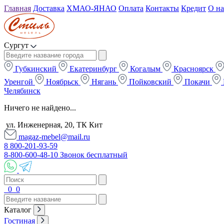
Главная
Доставка
ХМАО-ЯНАО
Оплата
Контакты
Кредит
О на
Сургут
Губкинский
Екатеринбург
Когалым
Красноярск
Уренгой
Ноябрьск
Нягань
Пойковский
Покачи
Челябинск
Ничего не найдено...
ул. Инженерная, 20, ТК Кит
magaz-mebel@mail.ru
8 800-201-93-59
8-800-600-48-10 Звонок бесплатный
0
0
Каталог
Гостиная