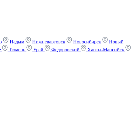
ко
Надым
Нижневартовск
Новосибирск
Новый
е
Тюмень
Урай
Федоровский
Ханты-Мансийск