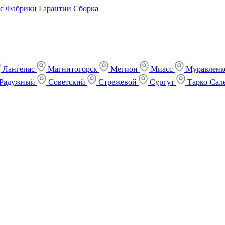
с
Фабрики
Гарантии
Сборка
Лангепас
Магнитогорск
Мегион
Миасс
Муравлен
Радужный
Советский
Стрежевой
Сургут
Тарко-Сал