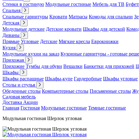
Стенки в гостиную
Модульные гостиные
Мебель для ТВ
Буфет
Спальня
Спальные гарнитуры
Кровати
Матрасы
Комоды для спальни
Зе
Детская
Модульные детские
Детские кровати
Шкафы для детской
Комо
Диваны
Прямые
Угловые
Детские
Мягкие кресла
Еврокнижки
Кухня
Модульные кухни на заказ
Кухонные гарнитуры - готовые реш
Прихожая
Прихожие
Тумбы для обуви
Вешалки
Банкетки для прихожей
Ш
Шкафы
Шкафы распашные
Шкафы-купе
Гардеробные
Шкафы угловые
Столы и стулья
Обеденные столы
Компьютерные столы
Письменные столы
Жу
Садовая мебель
Доставка
Акции
Главная
Гостиная
Модульные гостиные
Темные гостиные
Модульная гостиная Шерлок угловая